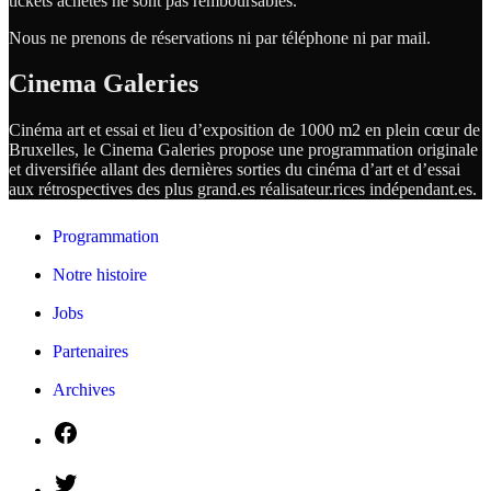
tickets achetés ne sont pas remboursables.
Nous ne prenons de réservations ni par téléphone ni par mail.
Cinema Galeries
Cinéma art et essai et lieu d’exposition de 1000 m2 en plein cœur de
Bruxelles, le Cinema Galeries propose une programmation originale
et diversifiée allant des dernières sorties du cinéma d’art et d’essai
aux rétrospectives des plus grand.es
réalisateur.
rices
indépendant.
es.
Programmation
Notre histoire
Jobs
Partenaires
Archives