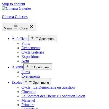
Skip to content
Cinema Galeries
Menu
Close
À l’affiche
Open menu
Films
Événements
Cycle Galeries
Expositions
Actu
À venir
Open menu
Films
Événements
Écoles
Open menu
Cycle : La Démocratie en question
Cinemini
Le Sommet des Dieux x Fondation Folon
Maternel
Primaire