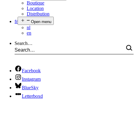
Boutique
Location
Distribution
fr
Open menu
nl
en
Search…
Facebook
Instagram
BlueSky
Letterboxd