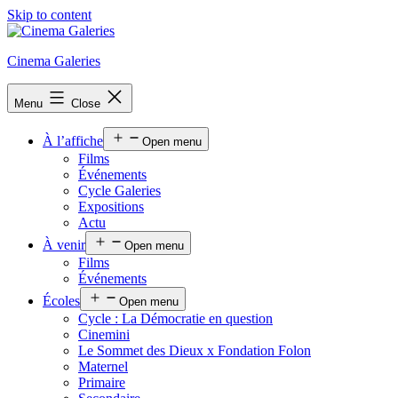
Skip to content
Cinema Galeries
Menu
Close
À l’affiche
Open menu
Films
Événements
Cycle Galeries
Expositions
Actu
À venir
Open menu
Films
Événements
Écoles
Open menu
Cycle : La Démocratie en question
Cinemini
Le Sommet des Dieux x Fondation Folon
Maternel
Primaire