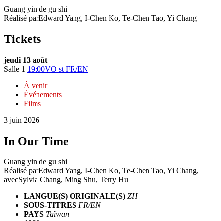
Guang yin de gu shi
Réalisé par
Edward Yang, I-Chen Ko, Te-Chen Tao, Yi Chang
Tickets
jeudi 13 août
Salle 1
19:00
VO st FR/EN
À venir
Événements
Films
3 juin 2026
In Our Time
Guang yin de gu shi
Réalisé par
Edward Yang, I-Chen Ko, Te-Chen Tao, Yi Chang
,
avec
Sylvia Chang, Ming Shu, Terry Hu
LANGUE(S) ORIGINALE(S)
ZH
SOUS-TITRES
FR/EN
PAYS
Taïwan