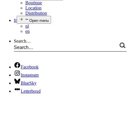
Boutique
Location
Distribution
fr
Open menu
nl
en
Search…
Facebook
Instagram
BlueSky
Letterboxd