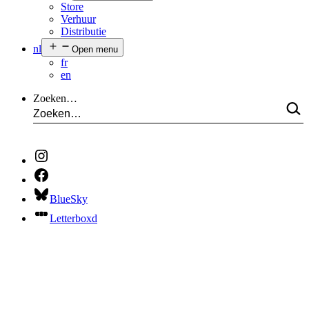
Store
Verhuur
Distributie
nl
Open menu
fr
en
Zoeken…
BlueSky
Letterboxd