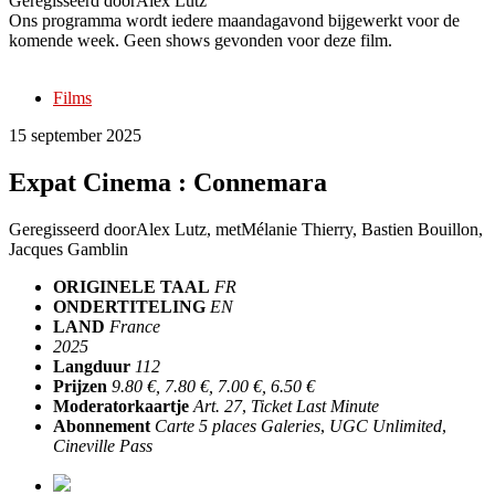
Geregisseerd door
Alex Lutz
Ons programma wordt iedere maandagavond bijgewerkt voor de
komende week. Geen shows gevonden voor deze film.
Films
15 september 2025
Expat Cinema : Connemara
Geregisseerd door
Alex Lutz
, met
Mélanie Thierry, Bastien Bouillon,
Jacques Gamblin
ORIGINELE TAAL
FR
ONDERTITELING
EN
LAND
France
2025
Langduur
112
Prijzen
9.80 €, 7.80 €, 7.00 €, 6.50 €
Moderatorkaartje
Art. 27
,
Ticket Last Minute
Abonnement
Carte 5 places Galeries
,
UGC Unlimited
,
Cineville Pass