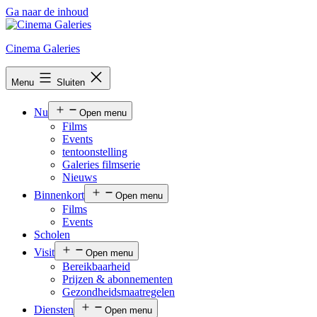
Ga naar de inhoud
Cinema Galeries
Menu
Sluiten
Nu
Open menu
Films
Events
tentoonstelling
Galeries filmserie
Nieuws
Binnenkort
Open menu
Films
Events
Scholen
Visit
Open menu
Bereikbaarheid
Prijzen & abonnementen
Gezondheidsmaatregelen
Diensten
Open menu