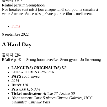
끝까지 간다
Réalisé par
Kim Seong-hoon
Nos horaires sont mis à jour chaque lundi soir pour la semaine à
venir. Aucune séance n'est prévue pour ce film actuellement.
Films
6 septembre 2022
A Hard Day
끝까지 간다
Réalisé par
Kim Seong-hoon
, avec
Lee Seon-gyoon, Jo Jin-woong
LANGUE(S) ORIGINALE(S)
KR
SOUS-TITRES
FR/NL/EN
PAYS
south korea
2014
Durée
110
Prix
8.00 €, 6.00 €
Ticket modérateur
Article 27
,
Arsène 50
Abonnement
Carte 5 places Cinema Galeries
,
UGC
Unlimited
,
Cineville Pass