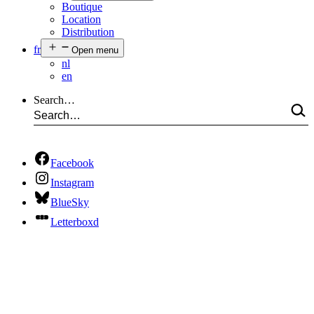
Boutique
Location
Distribution
fr
Open menu
nl
en
Search…
Facebook
Instagram
BlueSky
Letterboxd