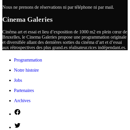
Nous ne prenons de réservations ni par téléphone ni par mail.
Cinema Galeries
Cinéma art et essai et lieu d’exposition de 1000 m2 en plein cœur de
Bruxelles, le Cinema Galeries propose une programmation originale
et diversifiée allant des dernières sorties du cinéma d’art et d’essai
aux rétrospectives des plus grand.es
réalisateur.
rices
indépendant.
es.
Programmation
Notre histoire
Jobs
Partenaires
Archives