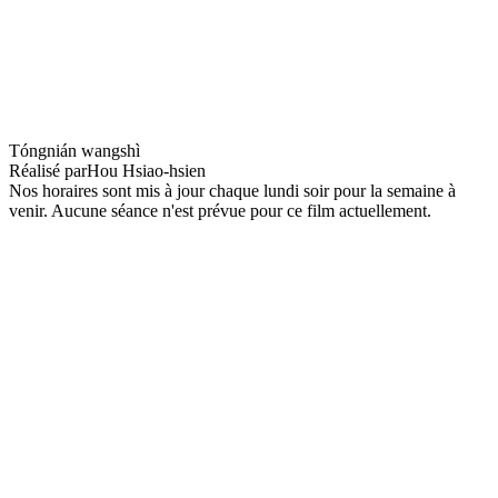
A Time to live, a time to die
Tóngnián wangshì
Réalisé par
Hou Hsiao-hsien
Nos horaires sont mis à jour chaque lundi soir pour la semaine à
venir. Aucune séance n'est prévue pour ce film actuellement.