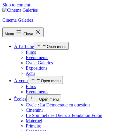
Skip to content
Cinema Galeries
Menu
Close
À l’affiche
Open menu
Films
Événements
Cycle Galeries
Expositions
Actu
À venir
Open menu
Films
Événements
Écoles
Open menu
Cycle : La Démocratie en question
Cinemini
Le Sommet des Dieux x Fondation Folon
Maternel
Primaire