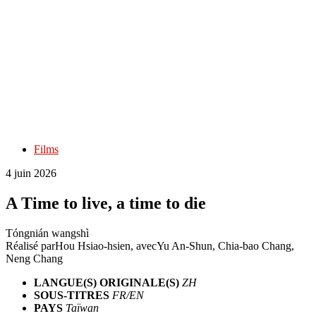
Films
4 juin 2026
A Time to live, a time to die
Tóngnián wangshì
Réalisé par
Hou Hsiao-hsien
, avec
Yu An-Shun, Chia-bao Chang,
Neng Chang
LANGUE(S) ORIGINALE(S)
ZH
SOUS-TITRES
FR/EN
PAYS
Taïwan