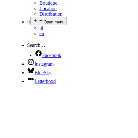
Boutique
Location
Distribution
fr
Open menu
nl
en
Search…
Facebook
Instagram
BlueSky
Letterboxd