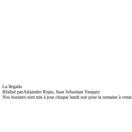
Avant-première : Upon Entry
La llegada
Réalisé par
Alejandro Rojas, Juan Sebastian Vasquez
Nos horaires sont mis à jour chaque lundi soir pour la semaine à veni