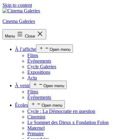
Skip to content
Cinema Galeries
Menu
Close
À l’affiche
Open menu
Films
Événements
Cycle Galeries
Expositions
Actu
À venir
Open menu
Films
Événements
Écoles
Open menu
Cycle : La Démocratie en question
Cinemini
Le Sommet des Dieux x Fondation Folon
Maternel
Primaire