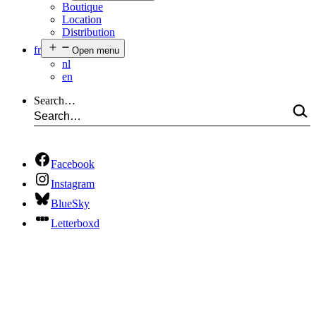
Boutique
Location
Distribution
fr
Open menu
nl
en
Search…
Facebook
Instagram
BlueSky
Letterboxd