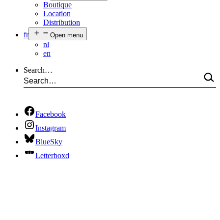
Boutique
Location
Distribution
fr
Open menu
nl
en
Search…
Facebook
Instagram
BlueSky
Letterboxd