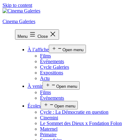
Skip to content
Cinema Galeries
Menu
Close
À l’affiche
Open menu
Films
Événements
Cycle Galeries
Expositions
Actu
À venir
Open menu
Films
Événements
Écoles
Open menu
Cycle : La Démocratie en question
Cinemini
Le Sommet des Dieux x Fondation Folon
Maternel
Primaire