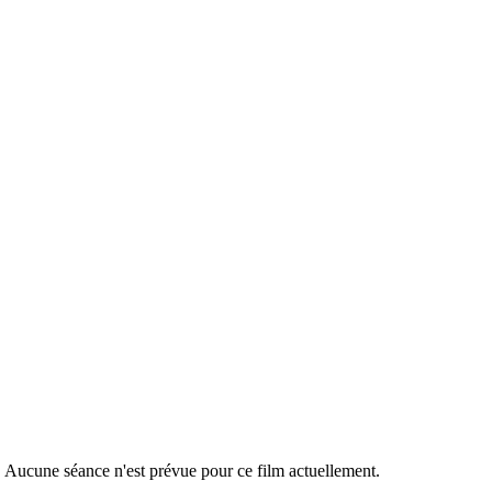
ear Imelda (short films) – SCÉAL EILE Iri
r. Aucune séance n'est prévue pour ce film actuellement.