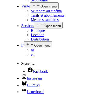
Secondaire
Visite
Open menu
Se rendre au cinéma
Tarifs et abonnements
Mesures sanitaires
Services
Open menu
Boutique
Location
Distribution
fr
Open menu
nl
en
Search…
Facebook
Instagram
BlueSky
Letterboxd