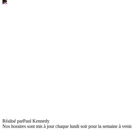
Dead Man’s Money + An Irish Goodbye & D
Réalisé par
Paul Kennedy
Nos horaires sont mis à jour chaque lundi soir pour la semaine à veni