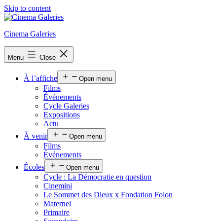
Skip to content
Cinema Galeries
Menu
Close
À l’affiche
Open menu
Films
Événements
Cycle Galeries
Expositions
Actu
À venir
Open menu
Films
Événements
Écoles
Open menu
Cycle : La Démocratie en question
Cinemini
Le Sommet des Dieux x Fondation Folon
Maternel
Primaire