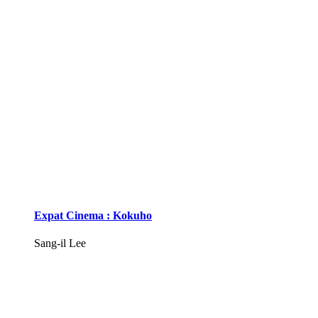
Expat Cinema : Kokuho
Sang-il Lee