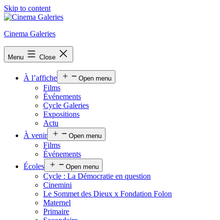
Skip to content
Cinema Galeries
Menu
Close
À l’affiche
Open menu
Films
Événements
Cycle Galeries
Expositions
Actu
À venir
Open menu
Films
Événements
Écoles
Open menu
Cycle : La Démocratie en question
Cinemini
Le Sommet des Dieux x Fondation Folon
Maternel
Primaire