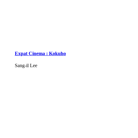
Expat Cinema : Kokuho
Sang-il Lee