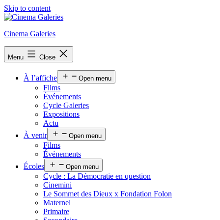
Skip to content
Cinema Galeries
Menu
Close
À l’affiche
Open menu
Films
Événements
Cycle Galeries
Expositions
Actu
À venir
Open menu
Films
Événements
Écoles
Open menu
Cycle : La Démocratie en question
Cinemini
Le Sommet des Dieux x Fondation Folon
Maternel
Primaire