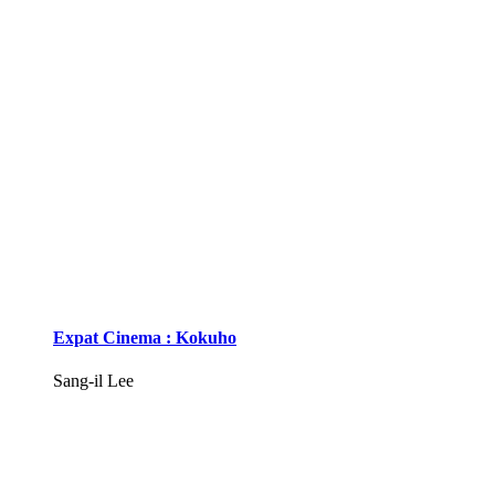
Expat Cinema : Kokuho
Sang-il Lee