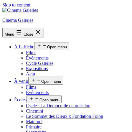
Skip to content
Cinema Galeries
Menu
Close
À l’affiche
Open menu
Films
Événements
Cycle Galeries
Expositions
Actu
À venir
Open menu
Films
Événements
Écoles
Open menu
Cycle : La Démocratie en question
Cinemini
Le Sommet des Dieux x Fondation Folon
Maternel
Primaire