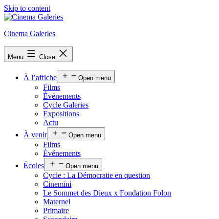
Skip to content
Cinema Galeries
Menu
Close
À l’affiche
Open menu
Films
Événements
Cycle Galeries
Expositions
Actu
À venir
Open menu
Films
Événements
Écoles
Open menu
Cycle : La Démocratie en question
Cinemini
Le Sommet des Dieux x Fondation Folon
Maternel
Primaire