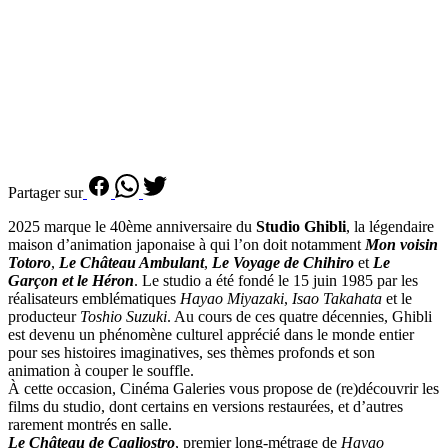
Partager sur
2025 marque le 40ème anniversaire du
Studio Ghibli
, la légendaire
maison d’animation japonaise à qui l’on doit notamment
Mon voisin
Totoro
,
Le Château Ambulant
,
Le Voyage de Chihiro
et
Le
Garçon et le Héron
. Le studio a été fondé le 15 juin 1985 par les
réalisateurs emblématiques
Hayao Miyazaki
,
Isao Takahata
et le
producteur
Toshio Suzuki
. Au cours de ces quatre décennies, Ghibli
est devenu un phénomène culturel apprécié dans le monde entier
pour ses histoires imaginatives, ses thèmes profonds et son
animation à couper le souffle.
À cette occasion, Cinéma Galeries vous propose de (re)découvrir les
films du studio, dont certains en versions restaurées, et d’autres
rarement montrés en salle.
Le Château de Cagliostro
, premier long-métrage de
Hayao