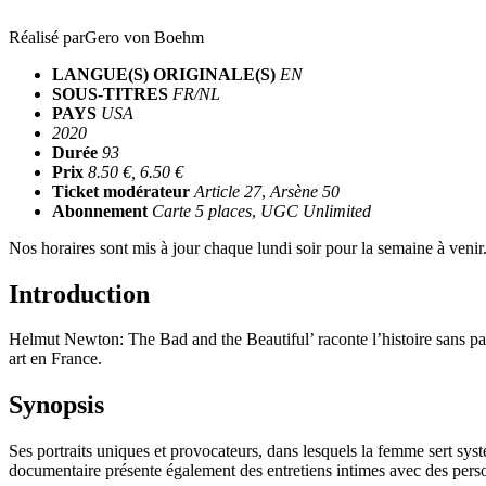
Réalisé par
Gero von Boehm
LANGUE(S) ORIGINALE(S)
EN
SOUS-TITRES
FR/NL
PAYS
USA
2020
Durée
93
Prix
8.50 €, 6.50 €
Ticket modérateur
Article 27
,
Arsène 50
Abonnement
Carte 5 places
,
UGC Unlimited
Nos horaires sont mis à jour chaque lundi soir pour la semaine à veni
Introduction
Helmut Newton: The Bad and the Beautiful’ raconte l’histoire sans pare
art en France.
Synopsis
Ses portraits uniques et provocateurs, dans lesquels la femme sert sy
documentaire présente également des entretiens intimes avec des perso