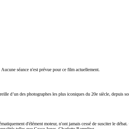
r. Aucune séance n'est prévue pour ce film actuellement.
ille d’un des photographes les plus iconiques du 20e siècle, depuis son
stématiquement d'élément moteur, n'ont jamais cessé de susciter le débat
nnalités telles que Grace Jones, Charlotte Rampling....