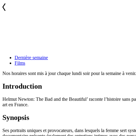
Dernière semaine
Films
Nos horaires sont mis à jour chaque lundi soir pour la semaine à veni
Introduction
Helmut Newton: The Bad and the Beautiful’ raconte l’histoire sans pare
art en France.
Synopsis
Ses portraits uniques et provocateurs, dans lesquels la femme sert sy
documentaire présente également des entretiens intimes avec des perso