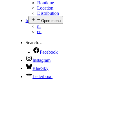
Boutique
Location
Distribution
fr
Open menu
nl
en
Search…
Facebook
Instagram
BlueSky
Letterboxd