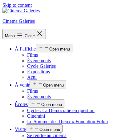
Skip to content
Cinema Galeries
Menu
Close
À l’affiche
Open menu
Films
Événements
Cycle Galeries
Expositions
Actu
À venir
Open menu
Films
Événements
Écoles
Open menu
Cycle : La Démocratie en question
Cinemini
Le Sommet des Dieux x Fondation Folon
Visite
Open menu
Se rendre au cinéma