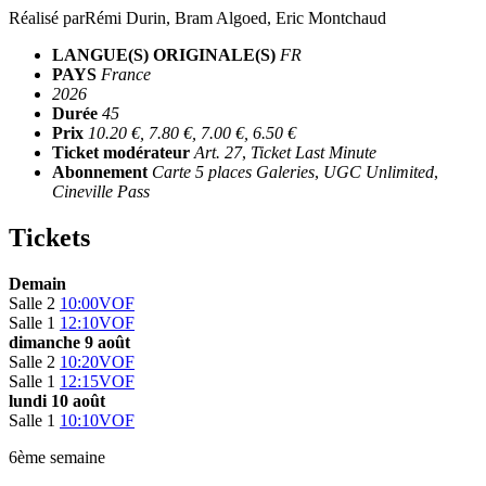
Réalisé par
Rémi Durin, Bram Algoed, Eric Montchaud
LANGUE(S) ORIGINALE(S)
FR
PAYS
France
2026
Durée
45
Prix
10.20 €, 7.80 €, 7.00 €, 6.50 €
Ticket modérateur
Art. 27
,
Ticket Last Minute
Abonnement
Carte 5 places Galeries
,
UGC Unlimited
,
Cineville Pass
Tickets
Demain
Salle 2
10:00
VOF
Salle 1
12:10
VOF
dimanche 9 août
Salle 2
10:20
VOF
Salle 1
12:15
VOF
lundi 10 août
Salle 1
10:10
VOF
6ème semaine