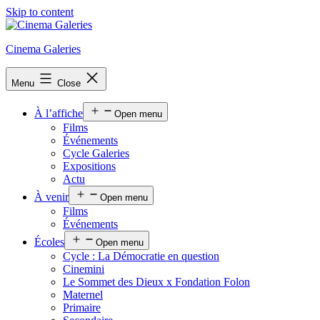
Skip to content
Cinema Galeries
Menu
Close
À l’affiche
Open menu
Films
Événements
Cycle Galeries
Expositions
Actu
À venir
Open menu
Films
Événements
Écoles
Open menu
Cycle : La Démocratie en question
Cinemini
Le Sommet des Dieux x Fondation Folon
Maternel
Primaire