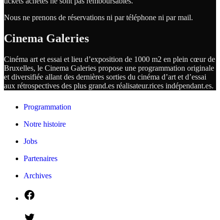
tickets achetés ne sont pas remboursables.
Nous ne prenons de réservations ni par téléphone ni par mail.
Cinema Galeries
Cinéma art et essai et lieu d’exposition de 1000 m2 en plein cœur de
Bruxelles, le Cinema Galeries propose une programmation originale
et diversifiée allant des dernières sorties du cinéma d’art et d’essai
aux rétrospectives des plus grand.es
réalisateur.
rices
indépendant.
es.
Programmation
Notre histoire
Jobs
Partenaires
Archives