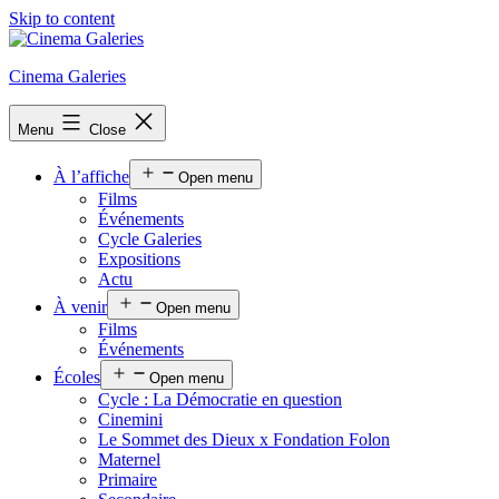
Skip to content
Cinema Galeries
Menu
Close
À l’affiche
Open menu
Films
Événements
Cycle Galeries
Expositions
Actu
À venir
Open menu
Films
Événements
Écoles
Open menu
Cycle : La Démocratie en question
Cinemini
Le Sommet des Dieux x Fondation Folon
Maternel
Primaire