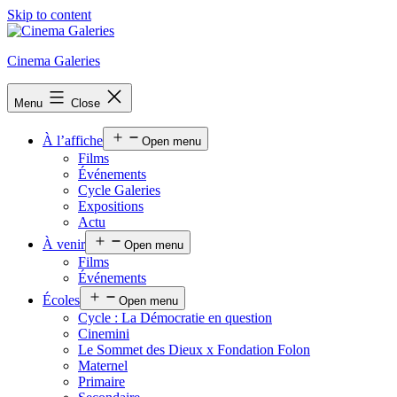
Skip to content
Cinema Galeries
Menu
Close
À l’affiche
Open menu
Films
Événements
Cycle Galeries
Expositions
Actu
À venir
Open menu
Films
Événements
Écoles
Open menu
Cycle : La Démocratie en question
Cinemini
Le Sommet des Dieux x Fondation Folon
Maternel
Primaire