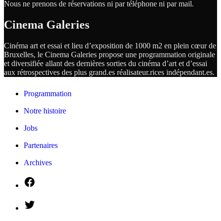
Nous ne prenons de réservations ni par téléphone ni par mail.
Cinema Galeries
Cinéma art et essai et lieu d’exposition de 1000 m2 en plein cœur de
Bruxelles, le Cinema Galeries propose une programmation originale
et diversifiée allant des dernières sorties du cinéma d’art et d’essai
aux rétrospectives des plus grand.es
réalisateur.
rices
indépendant.
es.
Programmation
Notre histoire
Jobs
Partenaires
Archives