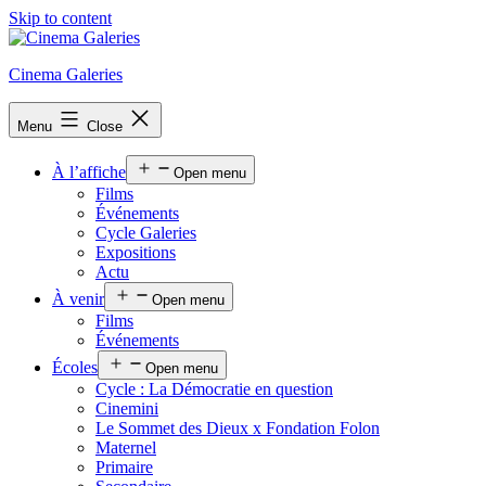
Skip to content
Cinema Galeries
Menu
Close
À l’affiche
Open menu
Films
Événements
Cycle Galeries
Expositions
Actu
À venir
Open menu
Films
Événements
Écoles
Open menu
Cycle : La Démocratie en question
Cinemini
Le Sommet des Dieux x Fondation Folon
Maternel
Primaire