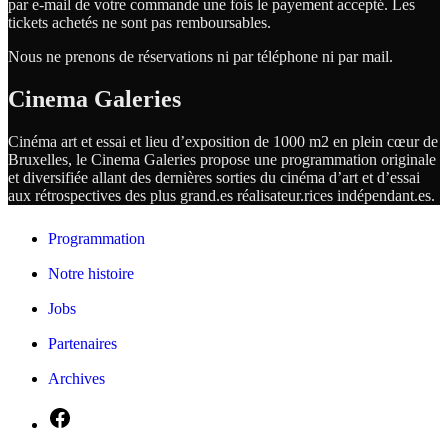
par e-mail de votre commande une fois le payement accepté. Les
tickets achetés ne sont pas remboursables.
Nous ne prenons de réservations ni par téléphone ni par mail.
Cinema Galeries
Cinéma art et essai et lieu d’exposition de 1000 m2 en plein cœur de
Bruxelles, le Cinema Galeries propose une programmation originale
et diversifiée allant des dernières sorties du cinéma d’art et d’essai
aux rétrospectives des plus grand.es
réalisateur.
rices
indépendant.
es.
Programmation
Notre histoire
Jobs
Partenaires
Archives