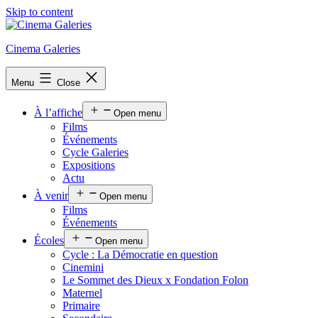
Skip to content
Cinema Galeries
Menu
Close
À l’affiche
Open menu
Films
Événements
Cycle Galeries
Expositions
Actu
À venir
Open menu
Films
Événements
Écoles
Open menu
Cycle : La Démocratie en question
Cinemini
Le Sommet des Dieux x Fondation Folon
Maternel
Primaire