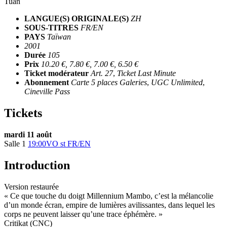
Tuan
LANGUE(S) ORIGINALE(S)
ZH
SOUS-TITRES
FR/EN
PAYS
Taïwan
2001
Durée
105
Prix
10.20 €, 7.80 €, 7.00 €, 6.50 €
Ticket modérateur
Art. 27
,
Ticket Last Minute
Abonnement
Carte 5 places Galeries
,
UGC Unlimited
,
Cineville Pass
Tickets
mardi 11 août
Salle 1
19:00
VO st FR/EN
Introduction
Version restaurée
« Ce que touche du doigt Millennium Mambo, c’est la mélancolie
d’un monde écran, empire de lumières avilissantes, dans lequel les
corps ne peuvent laisser qu’une trace éphémère. »
Critikat (CNC)