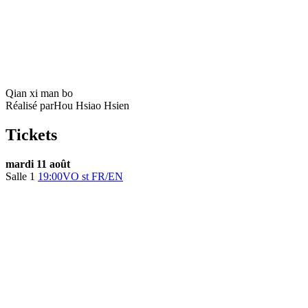
Millennium Mambo
Qian xi man bo
Réalisé par
Hou Hsiao Hsien
Tickets
mardi 11 août
Salle 1
19:00
VO st FR/EN