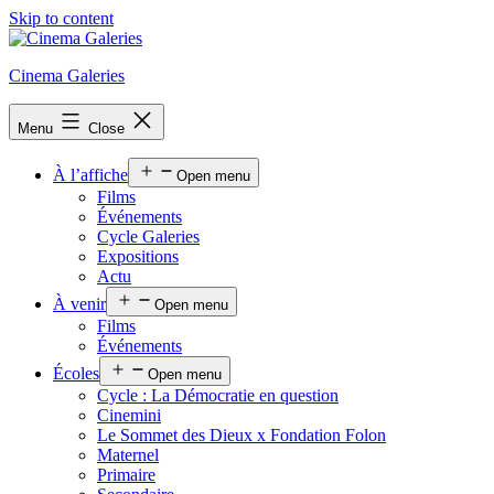
Skip to content
Cinema Galeries
Menu
Close
À l’affiche
Open menu
Films
Événements
Cycle Galeries
Expositions
Actu
À venir
Open menu
Films
Événements
Écoles
Open menu
Cycle : La Démocratie en question
Cinemini
Le Sommet des Dieux x Fondation Folon
Maternel
Primaire