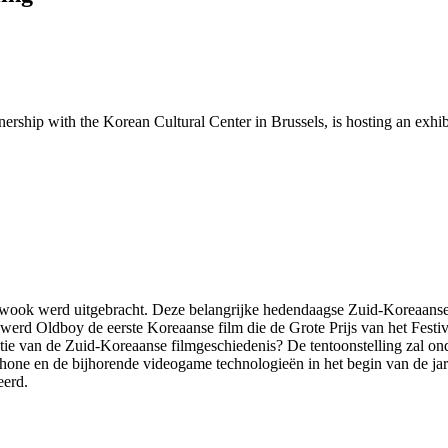
rship with the Korean Cultural Center in Brussels, is hosting an exhib
-wook werd uitgebracht. Deze belangrijke hedendaagse Zuid-Koreaanse k
4 werd Oldboy de eerste Koreaanse film die de Grote Prijs van het Fes
utie van de Zuid-Koreaanse filmgeschiedenis? De tentoonstelling zal 
hone en de bijhorende videogame technologieën in het begin van de ja
eerd.