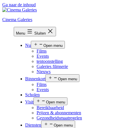
Ga naar de inhoud
Cinema Galeries
Menu
Sluiten
Nu
Open menu
Films
Events
tentoonstelling
Galeries filmserie
Nieuws
Binnenkort
Open menu
Films
Events
Scholen
Visit
Open menu
Bereikbaarheid
Prijzen & abonnementen
Gezondheidsmaatregelen
Diensten
Open menu