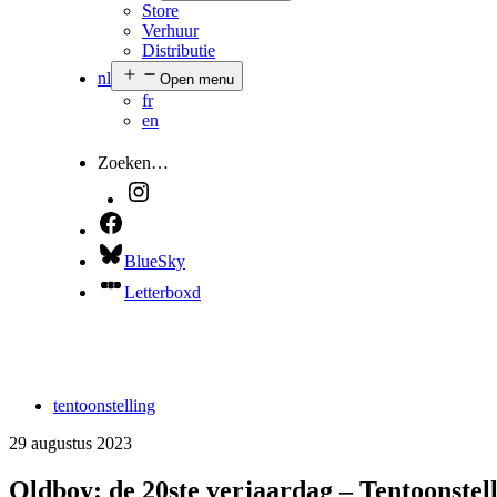
Store
Verhuur
Distributie
nl
Open menu
fr
en
Zoeken…
BlueSky
Letterboxd
tentoonstelling
29 augustus 2023
Oldboy: de 20ste verjaardag – Tentoonstel