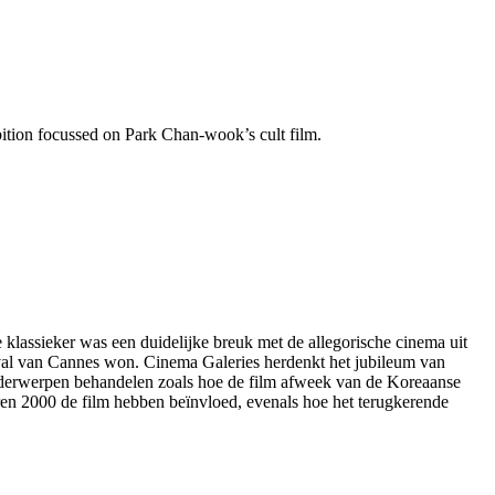
ition focussed on Park Chan-wook’s cult film.
lassieker was een duidelijke breuk met de allegorische cinema uit
tival van Cannes won. Cinema Galeries herdenkt het jubileum van
onderwerpen behandelen zoals hoe de film afweek van de Koreaanse
ren 2000 de film hebben beïnvloed, evenals hoe het terugkerende