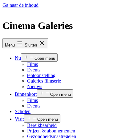
Ga naar de inhoud
Cinema Galeries
Menu
Sluiten
Nu
Open menu
Films
Events
tentoonstelling
Galeries filmserie
Nieuws
Binnenkort
Open menu
Films
Events
Scholen
Visit
Open menu
Bereikbaarheid
Prijzen & abonnementen
Gezondheidsmaatregelen