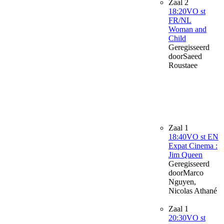
Zaal 2
18:20
VO st
FR/NL
Woman and
Child
Geregisseerd
door
Saeed
Roustaee
Zaal 1
18:40
VO st EN
Expat Cinema :
Jim Queen
Geregisseerd
door
Marco
Nguyen,
Nicolas Athané
Zaal 1
20:30
VO st