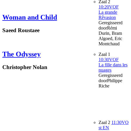
Zaal 2
10:20
VOF
La grande
Woman and Child
Rêvasion
Geregisseerd
door
Rémi
Saeed Roustaee
Durin, Bram
Algoed, Eric
Montchaud
The Odyssey
Zaal 1
10:30
VOF
La fille dans les
Christopher Nolan
nuages
Geregisseerd
door
Philippe
Riche
Zaal 2
11:30
VO
st EN