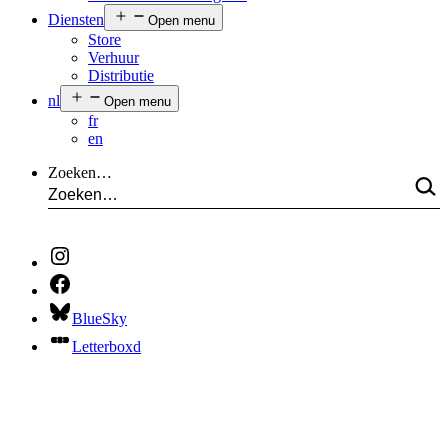
Diensten
Open menu
Store
Verhuur
Distributie
nl
Open menu
fr
en
Zoeken…
BlueSky
Letterboxd