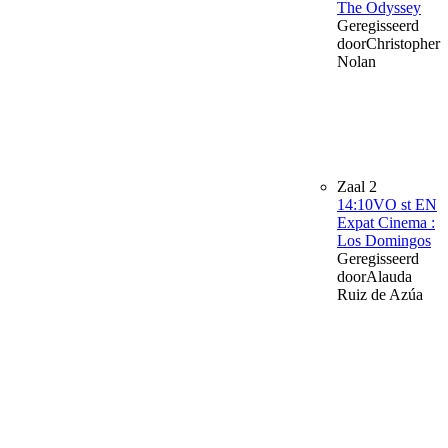
The Odyssey
Geregisseerd
door
Christopher
Nolan
Zaal 2
14:10
VO st EN
Expat Cinema :
Los Domingos
Geregisseerd
door
Alauda
Ruiz de Azúa