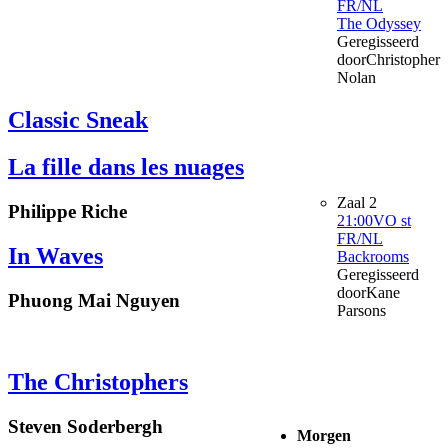
FR/NL
The Odyssey
Geregisseerd
door
Christopher
Nolan
Classic Sneak
La fille dans les nuages
Zaal 2
Philippe Riche
21:00
VO st
FR/NL
In Waves
Backrooms
Geregisseerd
door
Kane
Phuong Mai Nguyen
Parsons
The Christophers
Steven Soderbergh
Morgen