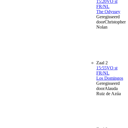
15:20
VO st
FR/NL
The Odyssey
Geregisseerd
door
Christopher
Nolan
Zaal 2
15:55
VO st
FR/NL
Los Domingos
Geregisseerd
door
Alauda
Ruiz de Azúa