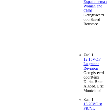
Expat cinema :
Woman and
Child
Geregisseerd
door
Saeed
Roustaee
Zaal 1
12:15
VOF
La grande
Rêvasion
Geregisseerd
door
Rémi
Durin, Bram
Algoed, Eric
Montchaud
Zaal 1
13:20
VO st
FR/NL