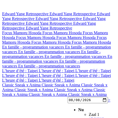
Edward Yang Retrospective
Edward Yang Retrospective
Edward
Yang Retrospective
Edward Yang Retrospective
Edward Yang
Retrospective
Edward Yang Retrospective
Edward Yang
Retrospective
Edward Yang Retrospective
Focus Mamoru Hosoda
Focus Mamoru Hosoda
Focus Mamoru
Hosoda
Focus Mamoru Hosoda
Focus Mamoru Hosoda
Focus
Mamoru Hosoda
Focus Mamoru Hosoda
Focus Mamoru Hosoda
En famille - programmation vacances
En famille - programmation
vacances
En famille - programmation vacances
En famille -
programmation vacances
En famille - programmation vacances
En
famille - programmation vacances
En famille - programmation
vacances
En famille - programmation vacances
L’heure d’été : Taipei
L’heure d’été : Taipei
L’heure d’été : Taipei
L’heure d’été : Taipei
L’heure d’été : Taipei
L’heure d’été : Taipei
L’heure d’été : Taipei
L’heure d’été : Taipei
Classic Sneak x Anima
Classic Sneak x Anima
Classic Sneak x
Anima
Classic Sneak x Anima
Classic Sneak x Anima
Classic
Sneak x Anima
Classic Sneak x Anima
Classic Sneak x Anima
>
Nu
Zaal 1