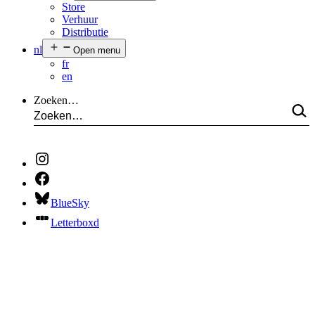
Store
Verhuur
Distributie
nl
Open menu
fr
en
Zoeken…
BlueSky
Letterboxd