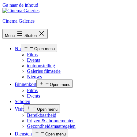
Ga naar de inhoud
Cinema Galeries
Menu
Sluiten
Nu
Open menu
Films
Events
tentoonstelling
Galeries filmserie
Nieuws
Binnenkort
Open menu
Films
Events
Scholen
Visit
Open menu
Bereikbaarheid
Prijzen & abonnementen
Gezondheidsmaatregelen
Diensten
Open menu