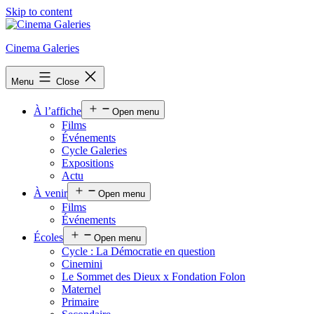
Skip to content
Cinema Galeries
Menu
Close
À l’affiche
Open menu
Films
Événements
Cycle Galeries
Expositions
Actu
À venir
Open menu
Films
Événements
Écoles
Open menu
Cycle : La Démocratie en question
Cinemini
Le Sommet des Dieux x Fondation Folon
Maternel
Primaire