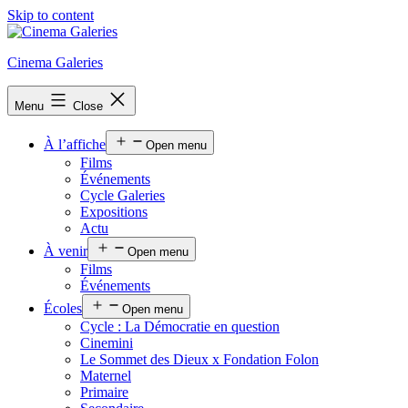
Skip to content
Cinema Galeries
Menu
Close
À l’affiche
Open menu
Films
Événements
Cycle Galeries
Expositions
Actu
À venir
Open menu
Films
Événements
Écoles
Open menu
Cycle : La Démocratie en question
Cinemini
Le Sommet des Dieux x Fondation Folon
Maternel
Primaire