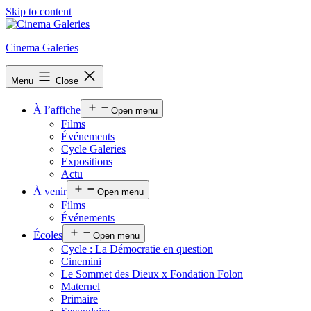
Skip to content
Cinema Galeries
Menu
Close
À l’affiche
Open menu
Films
Événements
Cycle Galeries
Expositions
Actu
À venir
Open menu
Films
Événements
Écoles
Open menu
Cycle : La Démocratie en question
Cinemini
Le Sommet des Dieux x Fondation Folon
Maternel
Primaire