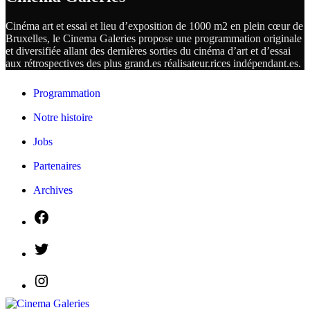
Cinéma art et essai et lieu d’exposition de 1000 m2 en plein cœur de
Bruxelles, le Cinema Galeries propose une programmation originale
et diversifiée allant des dernières sorties du cinéma d’art et d’essai
aux rétrospectives des plus grand.es
réalisateur.
rices
indépendant.
es.
Programmation
Notre histoire
Jobs
Partenaires
Archives