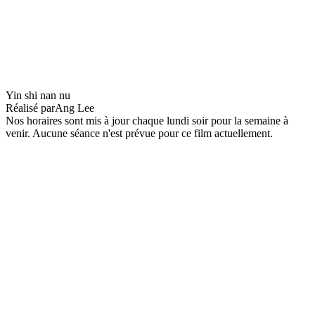
Salé, sucré (Eat Drink Man Woman)
Yin shi nan nu
Réalisé par
Ang Lee
Nos horaires sont mis à jour chaque lundi soir pour la semaine à
venir. Aucune séance n'est prévue pour ce film actuellement.