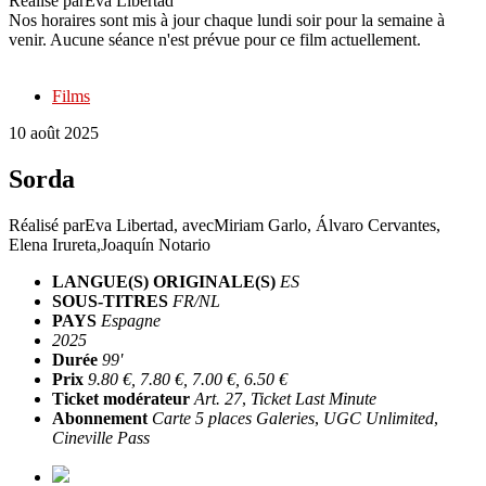
Réalisé par
Eva Libertad
Nos horaires sont mis à jour chaque lundi soir pour la semaine à
venir. Aucune séance n'est prévue pour ce film actuellement.
Films
10 août 2025
Sorda
Réalisé par
Eva Libertad
, avec
Miriam Garlo, Álvaro Cervantes,
Elena Irureta,Joaquín Notario
LANGUE(S) ORIGINALE(S)
ES
SOUS-TITRES
FR/NL
PAYS
Espagne
2025
Durée
99'
Prix
9.80 €, 7.80 €, 7.00 €, 6.50 €
Ticket modérateur
Art. 27
,
Ticket Last Minute
Abonnement
Carte 5 places Galeries
,
UGC Unlimited
,
Cineville Pass