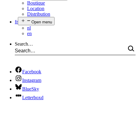
Boutique
Location
Distribution
fr
Open menu
nl
en
Search…
Facebook
Instagram
BlueSky
Letterboxd