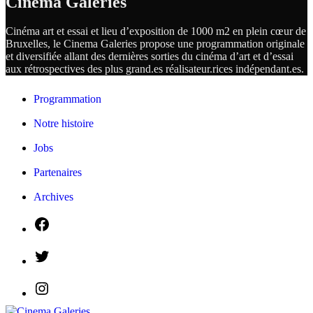
Cinema Galeries
Cinéma art et essai et lieu d’exposition de 1000 m2 en plein cœur de
Bruxelles, le Cinema Galeries propose une programmation originale
et diversifiée allant des dernières sorties du cinéma d’art et d’essai
aux rétrospectives des plus grand.es
réalisateur.
rices
indépendant.
es.
Programmation
Notre histoire
Jobs
Partenaires
Archives