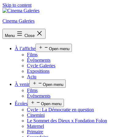
Skip to content
Cinema Galeries
Menu
Close
À l’affiche
Open menu
Films
Événements
Cycle Galeries
Expositions
Actu
À venir
Open menu
Films
Événements
Écoles
Open menu
Cycle : La Démocratie en question
Cinemini
Le Sommet des Dieux x Fondation Folon
Maternel
Primaire