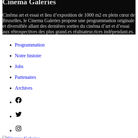
Cinema Galeries
Cinéma art et essai et lieu d’exposition de 1000 m2 en plein cœur de
Bruxelles, le Cinema Galeries propose une programmation originale
et diversifiée allant des dernières sorties du cinéma d’art et d’essai
aux rétrospectives des plus grand.es
réalisateur.
rices
indépendant.
es.
Programmation
Notre histoire
Jobs
Partenaires
Archives