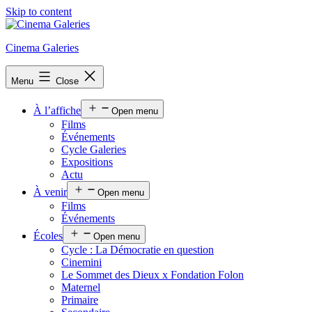
Skip to content
Cinema Galeries
Menu
Close
À l’affiche
Open menu
Films
Événements
Cycle Galeries
Expositions
Actu
À venir
Open menu
Films
Événements
Écoles
Open menu
Cycle : La Démocratie en question
Cinemini
Le Sommet des Dieux x Fondation Folon
Maternel
Primaire