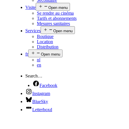
Secondaire
Visite
Open menu
Se rendre au cinéma
Tarifs et abonnements
Mesures sanitaires
Services
Open menu
Boutique
Location
Distribution
fr
Open menu
nl
en
Search…
Facebook
Instagram
BlueSky
Letterboxd