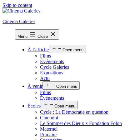
Skip to content
Cinema Galeries
Menu
Close
À l’affiche
Open menu
Films
Événements
Cycle Galeries
Expositions
Actu
À venir
Open menu
Films
Événements
Écoles
Open menu
Cycle : La Démocratie en question
Cinemini
Le Sommet des Dieux x Fondation Folon
Maternel
Primaire