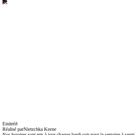
The Juniper Tree
Einitréð
Réalisé par
Nietzchka Keene
Nos horaires sont mis à jour chaque lundi soir pour la semaine à veni