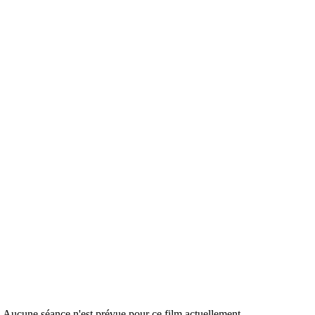
r. Aucune séance n'est prévue pour ce film actuellement.