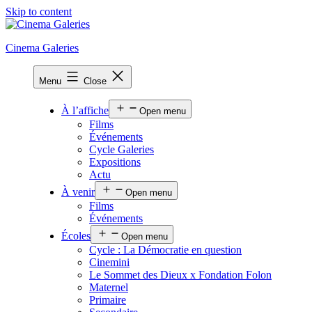
Skip to content
Cinema Galeries
Menu
Close
À l’affiche
Open menu
Films
Événements
Cycle Galeries
Expositions
Actu
À venir
Open menu
Films
Événements
Écoles
Open menu
Cycle : La Démocratie en question
Cinemini
Le Sommet des Dieux x Fondation Folon
Maternel
Primaire