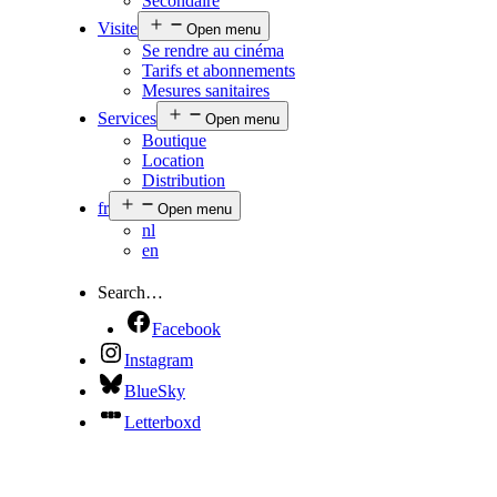
Secondaire
Visite
Open menu
Se rendre au cinéma
Tarifs et abonnements
Mesures sanitaires
Services
Open menu
Boutique
Location
Distribution
fr
Open menu
nl
en
Search…
Facebook
Instagram
BlueSky
Letterboxd