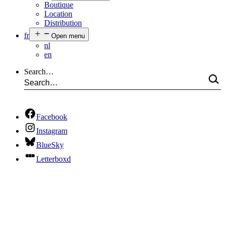
Boutique
Location
Distribution
fr
Open menu
nl
en
Search…
Facebook
Instagram
BlueSky
Letterboxd