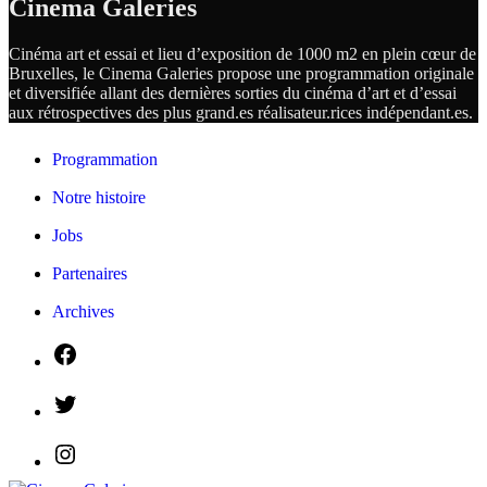
Cinema Galeries
Cinéma art et essai et lieu d’exposition de 1000 m2 en plein cœur de
Bruxelles, le Cinema Galeries propose une programmation originale
et diversifiée allant des dernières sorties du cinéma d’art et d’essai
aux rétrospectives des plus grand.es
réalisateur.
rices
indépendant.
es.
Programmation
Notre histoire
Jobs
Partenaires
Archives