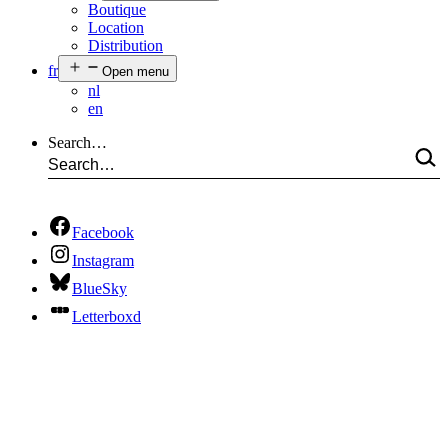
Boutique
Location
Distribution
fr
Open menu
nl
en
Search…
Facebook
Instagram
BlueSky
Letterboxd