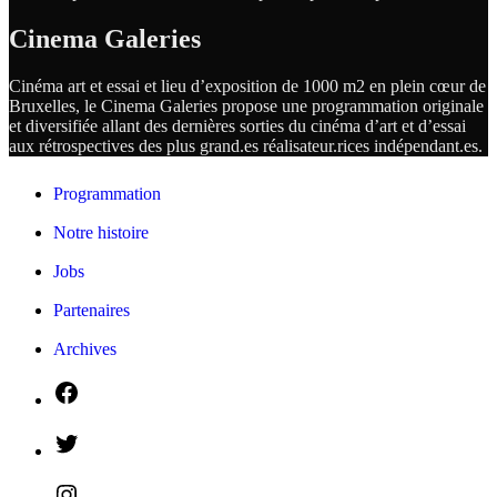
Cinema Galeries
Cinéma art et essai et lieu d’exposition de 1000 m2 en plein cœur de
Bruxelles, le Cinema Galeries propose une programmation originale
et diversifiée allant des dernières sorties du cinéma d’art et d’essai
aux rétrospectives des plus grand.es
réalisateur.
rices
indépendant.
es.
Programmation
Notre histoire
Jobs
Partenaires
Archives