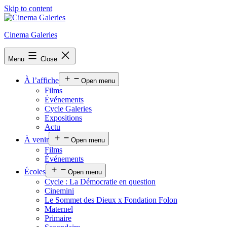
Skip to content
Cinema Galeries
Menu
Close
À l’affiche
Open menu
Films
Événements
Cycle Galeries
Expositions
Actu
À venir
Open menu
Films
Événements
Écoles
Open menu
Cycle : La Démocratie en question
Cinemini
Le Sommet des Dieux x Fondation Folon
Maternel
Primaire