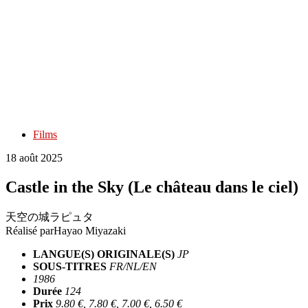
Films
18 août 2025
Castle in the Sky (Le château dans le ciel)
天空の城ラピュタ
Réalisé par
Hayao Miyazaki
LANGUE(S) ORIGINALE(S)
JP
SOUS-TITRES
FR/NL/EN
1986
Durée
124
Prix
9.80 €, 7.80 €, 7.00 €, 6.50 €