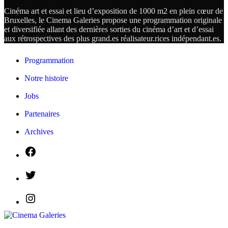
Cinéma art et essai et lieu d’exposition de 1000 m2 en plein cœur de
Bruxelles, le Cinema Galeries propose une programmation originale
et diversifiée allant des dernières sorties du cinéma d’art et d’essai
aux rétrospectives des plus grand.es
réalisateur.
rices
indépendant.
es.
Programmation
Notre histoire
Jobs
Partenaires
Archives