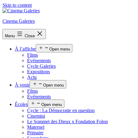
Skip to content
Cinema Galeries
Menu
Close
À l’affiche
Open menu
Films
Événements
Cycle Galeries
Expositions
Actu
À venir
Open menu
Films
Événements
Écoles
Open menu
Cycle : La Démocratie en question
Cinemini
Le Sommet des Dieux x Fondation Folon
Maternel
Primaire