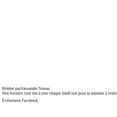
Collective – Lux Audience Award Winner 
Réalisé par
Alexander Nanau
Nos horaires sont mis à jour chaque lundi soir pour la semaine à veni
Événement Facebook