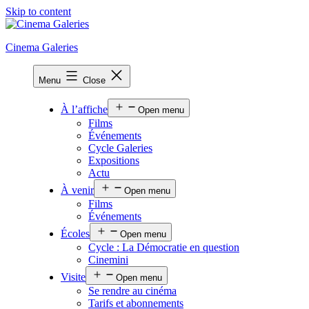
Skip to content
Cinema Galeries
Menu
Close
À l’affiche
Open menu
Films
Événements
Cycle Galeries
Expositions
Actu
À venir
Open menu
Films
Événements
Écoles
Open menu
Cycle : La Démocratie en question
Cinemini
Visite
Open menu
Se rendre au cinéma
Tarifs et abonnements