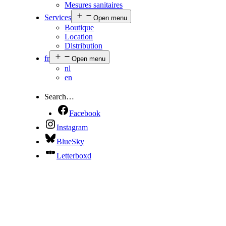
Mesures sanitaires
Services
Open menu
Boutique
Location
Distribution
fr
Open menu
nl
en
Search…
Facebook
Instagram
BlueSky
Letterboxd