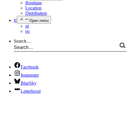
Boutique
Location
Distribution
fr
Open menu
nl
en
Search…
Facebook
Instagram
BlueSky
Letterboxd