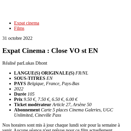
Expat cinema
Films
31 octobre 2022
Expat Cinema : Close VO st EN
Réalisé par
Lukas Dhont
LANGUE(S) ORIGINALE(S)
FR/NL
SOUS-TITRES
EN
PAYS
Belgique, France, Pays-Bas
2022
Durée
105
Prix
9.50 €, 7.50 €, 6.50 €, 6.00 €
Ticket modérateur
Article 27
,
Arsène 50
Abonnement
Carte 5 places Cinema Galeries
,
UGC
Unlimited
,
Cineville Pass
Nos horaires sont mis à jour chaque lundi soir pour la semaine à
venir. Aucune séance n'est prévue pour ce film actuellement.