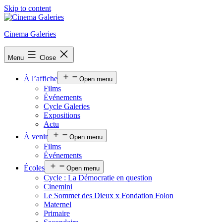
Skip to content
Cinema Galeries
Menu
Close
À l’affiche
Open menu
Films
Événements
Cycle Galeries
Expositions
Actu
À venir
Open menu
Films
Événements
Écoles
Open menu
Cycle : La Démocratie en question
Cinemini
Le Sommet des Dieux x Fondation Folon
Maternel
Primaire