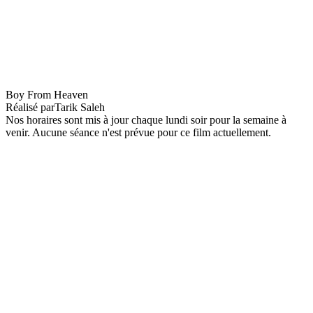
Premiere : Boy From Heaven VO st EN
Boy From Heaven
Réalisé par
Tarik Saleh
Nos horaires sont mis à jour chaque lundi soir pour la semaine à
venir. Aucune séance n'est prévue pour ce film actuellement.