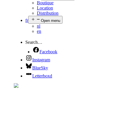
Boutique
Location
Distribution
fr
Open menu
nl
en
Search…
Facebook
Instagram
BlueSky
Letterboxd