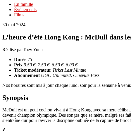
En famille
Événements
Films
30 mai 2024
L’heure d’été Hong Kong : McDull dans le
Réalisé par
Toey Yuen
Durée
75
Prix
9.50 €, 7.50 €, 6.50 €, 6.00 €
Ticket modérateur
Ticket Last Minute
Abonnement
UGC Unlimited
,
Cineville Pass
Nos horaires sont mis à jour chaque lundi soir pour la semaine à veni
Synopsis
McDull est un petit cochon vivant à Hong Kong avec sa mère célibataire
devenir champion olympique. Des songes que sa mère, malgré ses faib
s’entraîne dur pour raviver la discipline oubliée de la capture de brio