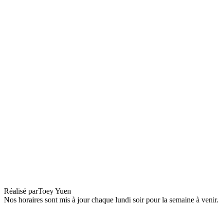
L’heure d’été Hong Kong : McDull dans le
Réalisé par
Toey Yuen
Nos horaires sont mis à jour chaque lundi soir pour la semaine à veni