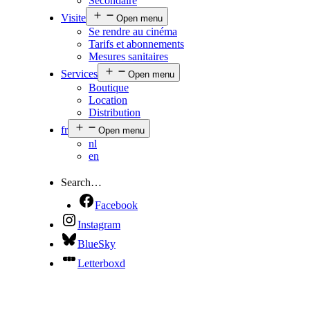
Secondaire
Visite
Open menu
Se rendre au cinéma
Tarifs et abonnements
Mesures sanitaires
Services
Open menu
Boutique
Location
Distribution
fr
Open menu
nl
en
Search…
Facebook
Instagram
BlueSky
Letterboxd