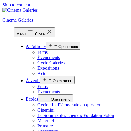
Skip to content
Cinema Galeries
Menu
Close
À l’affiche
Open menu
Films
Événements
Cycle Galeries
Expositions
Actu
À venir
Open menu
Films
Événements
Écoles
Open menu
Cycle : La Démocratie en question
Cinemini
Le Sommet des Dieux x Fondation Folon
Maternel
Primaire