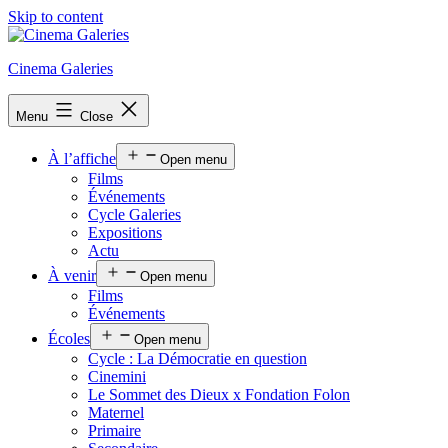
Skip to content
Cinema Galeries
Menu
Close
À l’affiche
Open menu
Films
Événements
Cycle Galeries
Expositions
Actu
À venir
Open menu
Films
Événements
Écoles
Open menu
Cycle : La Démocratie en question
Cinemini
Le Sommet des Dieux x Fondation Folon
Maternel
Primaire