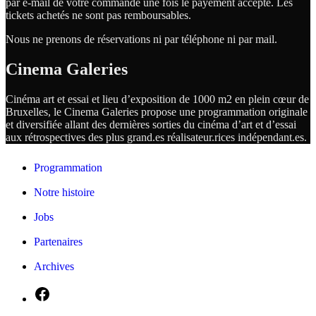
par e-mail de votre commande une fois le payement accepté. Les
tickets achetés ne sont pas remboursables.
Nous ne prenons de réservations ni par téléphone ni par mail.
Cinema Galeries
Cinéma art et essai et lieu d’exposition de 1000 m2 en plein cœur de
Bruxelles, le Cinema Galeries propose une programmation originale
et diversifiée allant des dernières sorties du cinéma d’art et d’essai
aux rétrospectives des plus grand.es
réalisateur.
rices
indépendant.
es.
Programmation
Notre histoire
Jobs
Partenaires
Archives