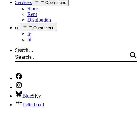
Services
Open menu
Store
Rent
Distribution
en
Open menu
fr
nl
Search…
BlueSKy
Letterboxd