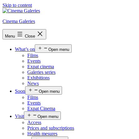
Skip to content
Cinema Galeries
Menu
Close
What’s on
Open menu
Films
Events
Expat cinema
Galeries series
Exhibitions
News
Soon
Open menu
Films
Events
Expat Cinema
Visit
Open menu
Access
Prices and subscriptions
Health mesures