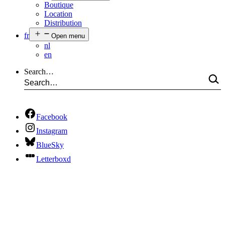
Boutique
Location
Distribution
fr
Open menu
nl
en
Search…
Facebook
Instagram
BlueSky
Letterboxd