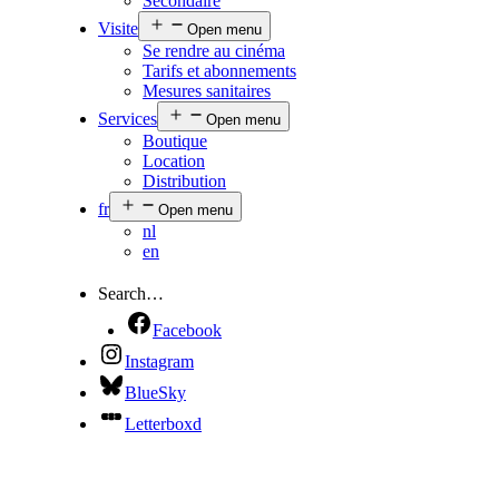
Secondaire
Visite
Open menu
Se rendre au cinéma
Tarifs et abonnements
Mesures sanitaires
Services
Open menu
Boutique
Location
Distribution
fr
Open menu
nl
en
Search…
Facebook
Instagram
BlueSky
Letterboxd