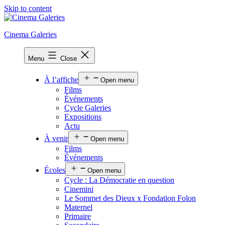
Skip to content
Cinema Galeries
Menu
Close
À l’affiche
Open menu
Films
Événements
Cycle Galeries
Expositions
Actu
À venir
Open menu
Films
Événements
Écoles
Open menu
Cycle : La Démocratie en question
Cinemini
Le Sommet des Dieux x Fondation Folon
Maternel
Primaire