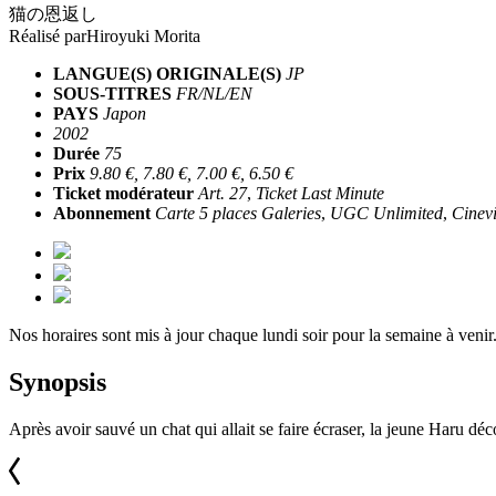
猫の恩返し
Réalisé par
Hiroyuki Morita
LANGUE(S) ORIGINALE(S)
JP
SOUS-TITRES
FR/NL/EN
PAYS
Japon
2002
Durée
75
Prix
9.80 €, 7.80 €, 7.00 €, 6.50 €
Ticket modérateur
Art. 27
,
Ticket Last Minute
Abonnement
Carte 5 places Galeries
,
UGC Unlimited
,
Cinevi
Nos horaires sont mis à jour chaque lundi soir pour la semaine à veni
Synopsis
Après avoir sauvé un chat qui allait se faire écraser, la jeune Haru dé