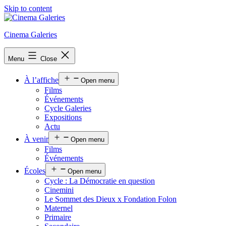
Skip to content
Cinema Galeries
Menu
Close
À l’affiche
Open menu
Films
Événements
Cycle Galeries
Expositions
Actu
À venir
Open menu
Films
Événements
Écoles
Open menu
Cycle : La Démocratie en question
Cinemini
Le Sommet des Dieux x Fondation Folon
Maternel
Primaire